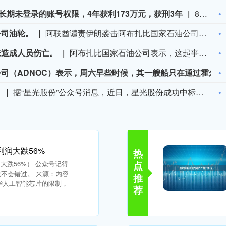
方回复：事发于去年，已处罚涉事员工及负责人
8月8日消息 今日，爷爷不泡茶发布关于网传门店冲突视频的情况说明，回应近期在社交平台上流传的涉爷爷不泡茶门店员工与外卖配送人员发生冲突的视频。说明中提到，经核实，网传视频对应事件发生于2025年10月9日。冲突系门店员工与外卖配送人员因取奶茶、催促等事宜起纠纷，由语言冲突上升到肢体冲突。冲突发生后，门店伙伴第一时间报警，公安机关依法开展调查并组织调解。最终，双方达成和解，相关事项已妥善处理完毕。事件发生后，公司即刻启动内部全面复盘，并对涉事门店负责人、涉事员工进行严肃问责处罚。
成合作
“金科股份”公众号消息，2026年8月，金科地产集团股份有限公司（简称“金科股份”）与重庆通用人工智能研究院在重庆正式签署全方位合作协议。双方将依托通用人工智能前沿技术，落地不动产全场景智慧解决方案，合力打造重庆“人工智能+不动产”产业标杆项目。
据东京电力公司消息，当地时间8日15时35分左右，日本福岛第一核电站5号、6号机组服务建筑3、4层的火灾报警器发生启动。东京电力公司于当天16时01分向双叶消防本部报警。随后，消防部门赶赴现场确认，但未发现明火或冒烟。事件对核电站厂区设备没有造成影响，监测点以及厂区边界的尘埃监测仪等所测得的放射线量也未发现异常。（央视新闻）
%。
暗盘白银跌破56美元/盎司，日内跌幅3%。
约谈
欧盟委员会负责技术主权等事务的执行副主席汉娜·维尔库宁7日在社交媒体上表示，欧盟委员会当天就西班牙飞地休达局势约谈短视频平台TikTok和美国元公司（Meta），要求平台在危机期间加强内容监测并采取果断措施。 维尔库宁在社交媒体平台X上说，在危机情况下，社交媒体平台必须果断采取行动，维护数字空间完整性。她表示，平台应加强对相关内容的监测，并强化与事实核查机构的合作。 休达位于非洲西北部、直布罗陀海峡附近的地中海沿岸，与摩洛哥接壤。日前，大批非法移民从摩洛哥方向进入休达，引发近年来西班牙最严重的边境移民危机。 据德新社等媒体报道，一些进入休达的非法移民表示，他们此前从社交媒体获悉所谓“边境开放”“休达将提供住宿”以及“进入休达后可继续前往西班牙本土”等信息。 休达危机也引发了欧盟内部围绕外部边境管控和移民政策的新一轮争议。维尔库宁表示，欧盟委员会将于10日继续跟进相关情况。(新华社)
利润大跌56%
热
大跌56%） 公众号记得
点
送不会错过。 来源：内容
推
华人工智能芯片的限制，
荐