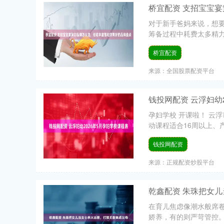
桥宜配资 支招宝宝
对于新手爸妈来说，想
筹备过程中耗费太多精力
桥宜配资
来源：全国股票配资平台
钱投网配资 云浮妇幼
孕妇学校 开课啦！ 云浮市
动课程适合16周以上、产
钱投网配资
来源：正规配资炒股平台
乾鑫配资 朱珠把女
在育儿焦虑像潮水般席
娇养，有的则严苛管控。