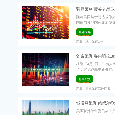
强翎策略 债券交易
随着美国与伊朗达成停
国债与其他国家政府债券市
强翎策略
来源：线下配资公司
乾鑫配资 委内瑞拉
格隆汇4月9日丨知情人
值，避免通胀重新失控。
乾鑫配资
来源：炒股配资软件排名
钱投网配资 鲍威尔
美国联邦储备委员会主席