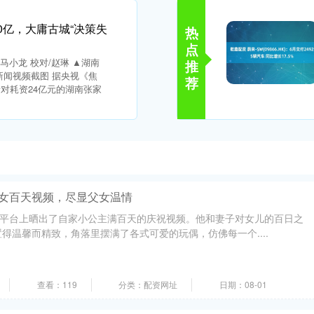
0亿，大庸古城“决策失
热
点
马小龙 校对/赵琳 ▲湖南
推
新闻视频截图 据央视《焦
荐
对耗资24亿元的湖南张家
闺女百天视频，尽显父女温情
交平台上晒出了自家小公主满百天的庆祝视频。他和妻子对女儿的百日之
得温馨而精致，角落里摆满了各式可爱的玩偶，仿佛每一个....
查看：119
分类：配资网址
日期：08-01