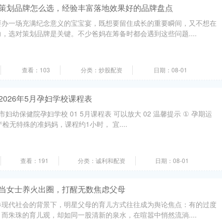
宴策划品牌怎么选，经验丰富落地效果好的品牌盘点
要办一场充满纪念意义的宝宝宴，既想要留住成长的重要瞬间，又不想在
，选对策划品牌是关键。不少爸妈在筹备时都会遇到这些问题....
查看：103
分类：炒股配资
日期：08-01
2026年5月孕妇学校课程表
妇幼保健院孕妇学校 01 5月课程表 可以放大 02 温馨提示 ① 孕期运
检无特殊的准妈妈，课程约1小时， 宜....
查看：191
分类：诚利和配资
日期：08-01
儿当女士养火出圈，打醒无数焦虑父母
卷现代社会的背景下，明星父母的育儿方式往往成为舆论焦点：有的过度
而朱珠的育儿观，却如同一股清新的泉水，在喧嚣中悄然流淌....