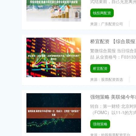
式结束前，自己无意离开
钱投网配资
来源：广东配资公司
桥宜配资 【综合晨
繁微综合晨报 当日综合晨报全
喆 从业资格号：F031338
桥宜配资
来源：股票配资首选
强翎策略 美联储今年
转自：第一财经 北京时
（FOMC）以11-1的方式
强翎策略
来源：炒股股票配资平台