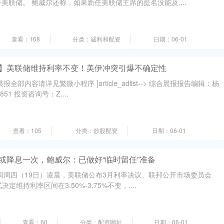
美联储。 鲍威尔还称，如果新任美联储主席的提名没能及....
查看：168
分类：诚利和配资
日期：06-01
报】美联储维持利率不变！美伊冲突引爆不确定性
部内容请详见繁微小程序 ]article_adlist--> 综合晨报报告编辑：杨
51 投资咨询号：Z....
查看：105
分类：炒股配资
日期：06-01
或降息一次，鲍威尔：已做好“临时留任”准备
间周四（19日）凌晨，美联储公布3月利率决议。联邦公开市场委员会
决定维持利率区间在3.50%-3.75%不变，....
查看：60
分类：配资网址
日期：06-01