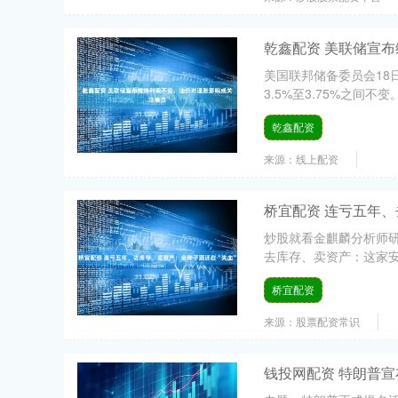
乾鑫配资 美联储宣
美国联邦储备委员会18
3.5%至3.75%之间不
乾鑫配资
来源：线上配资
桥宜配资 连亏五年、
炒股就看金麒麟分析师
去库存、卖资产：这家安徽酒
桥宜配资
来源：股票配资常识
钱投网配资 特朗普