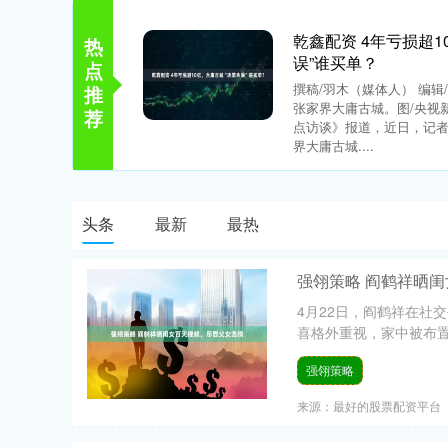
乾鑫配资 4年亏损超1
热
误”谁买单？
点
撰稿/羽木（媒体人） 编辑/
推
张家界大庸古城。图/央视
荐
点访谈》报道，近日，记者
界大庸古城....
头条
最新
最热
强翎策略 阎鹤祥晒
4月22日，阎鹤祥在社
喜格外重视，家中被布置
强翎策略
来源：最好的股票配资平台