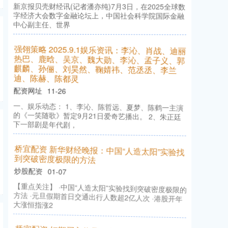
新京报贝壳财经讯(记者潘亦纯)7月3日，在2025全球数
字经济大会数字金融论坛上，中国社会科学院国际金融
中心副主任、世界
强翎策略 2025.9.1娱乐资讯：李沁、肖战、迪丽
热巴、鹿晗、吴京、魏大勋、李沁、孟子义、郭
麒麟、孙俪、刘昊然、鞠婧祎、范丞丞、李兰
迪、陈赫、陈都灵
配资网址
11-26
一、娱乐动态： 1、李沁、陈哲远、夏梦、陈鹤一主演
的《一笑随歌》暂定9月21日爱奇艺播出。 2、朱正廷
下一部剧是年代剧，
桥宜配资 新华财经晚报：中国“人造太阳”实验找
到突破密度极限的方法
炒股配资
01-07
【重点关注】 ·中国“人造太阳”实验找到突破密度极限的
方法 ·元旦假期首日交通出行人数超2亿人次 ·港股开年
大涨恒指涨2