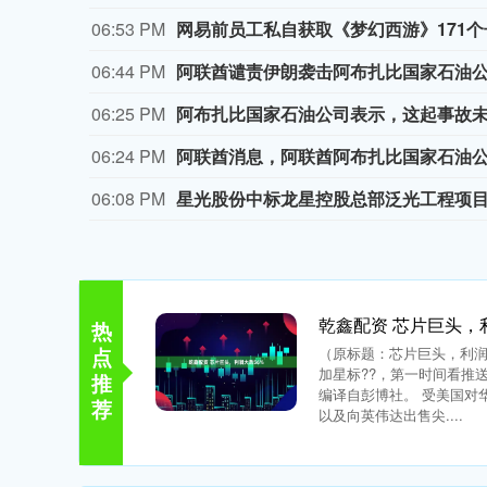
06:02 PM
网传爷爷不泡茶员工与外卖员打架，官
05:39 PM
金科股份与重庆通用人工智能研究院达
05:29 PM
日本福岛第一核电站附属建筑发生火警
05:24 PM
暗盘白银跌破56美元/盎司，日内跌幅3
05:16 PM
部分社交媒体因休达危机被欧盟委员会
乾鑫配资 芯片巨头，
热
点
（原标题：芯片巨头，利润
加星标??，第一时间看推
推
编译自彭博社。 受美国对
荐
以及向英伟达出售尖....